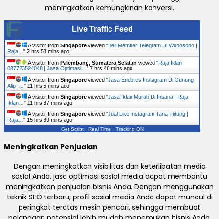
meningkatkan kemungkinan konversi.
Live Traffic Feed
A visitor from
Singapore
viewed "
Beli Member Telegram Di Wonosobo |
Raja…
"
2 hrs 58 mins ago
A visitor from
Palembang, Sumatera Selatan
viewed "
Raja Iklan
087723524048 | Jasa Optimasi…
"
7 hrs 46 mins ago
A visitor from
Singapore
viewed "
Jasa Endores Instagram Di Gunung
Alip |…
"
11 hrs 5 mins ago
A visitor from
Singapore
viewed "
Jasa Iklan Murah Di Insana | Raja
Iklan…
"
11 hrs 37 mins ago
A visitor from
Singapore
viewed "
Jual Like Instagram Tana Tidung |
Raja…
"
15 hrs 39 mins ago
Get Script
Real Time
Tracking ON
Meningkatkan Penjualan
Dengan meningkatkan visibilitas dan keterlibatan media
sosial Anda, jasa optimasi sosial media dapat membantu
meningkatkan penjualan bisnis Anda. Dengan menggunakan
teknik SEO terbaru, profil sosial media Anda dapat muncul di
peringkat teratas mesin pencari, sehingga membuat
pelanggan potensial lebih mudah menemukan bisnis Anda.