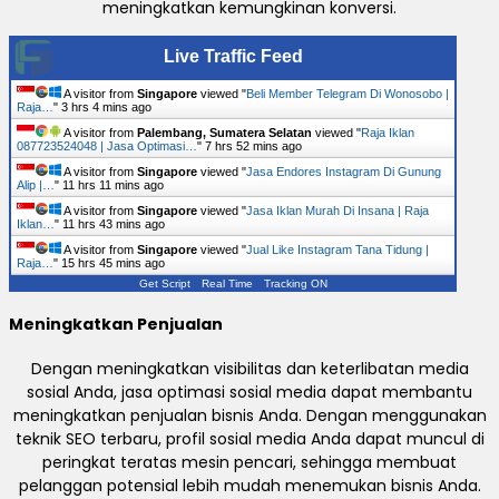
meningkatkan kemungkinan konversi.
Live Traffic Feed
A visitor from
Singapore
viewed "
Beli Member Telegram Di Wonosobo |
Raja…
"
3 hrs 4 mins ago
A visitor from
Palembang, Sumatera Selatan
viewed "
Raja Iklan
087723524048 | Jasa Optimasi…
"
7 hrs 52 mins ago
A visitor from
Singapore
viewed "
Jasa Endores Instagram Di Gunung
Alip |…
"
11 hrs 11 mins ago
A visitor from
Singapore
viewed "
Jasa Iklan Murah Di Insana | Raja
Iklan…
"
11 hrs 43 mins ago
A visitor from
Singapore
viewed "
Jual Like Instagram Tana Tidung |
Raja…
"
15 hrs 45 mins ago
Get Script
Real Time
Tracking ON
Meningkatkan Penjualan
Dengan meningkatkan visibilitas dan keterlibatan media
sosial Anda, jasa optimasi sosial media dapat membantu
meningkatkan penjualan bisnis Anda. Dengan menggunakan
teknik SEO terbaru, profil sosial media Anda dapat muncul di
peringkat teratas mesin pencari, sehingga membuat
pelanggan potensial lebih mudah menemukan bisnis Anda.