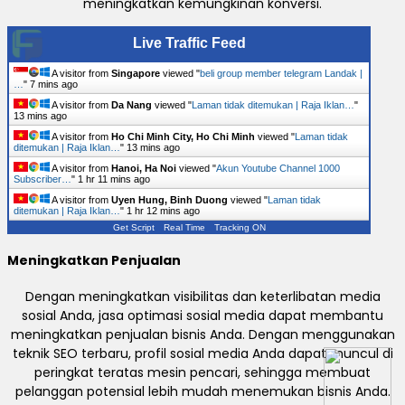
meningkatkan kemungkinan konversi.
Live Traffic Feed
A visitor from
Singapore
viewed "
beli group member telegram Landak |
…
"
7 mins ago
A visitor from
Da Nang
viewed "
Laman tidak ditemukan | Raja Iklan…
"
13 mins ago
A visitor from
Ho Chi Minh City, Ho Chi Minh
viewed "
Laman tidak
ditemukan | Raja Iklan…
"
13 mins ago
A visitor from
Hanoi, Ha Noi
viewed "
Akun Youtube Channel 1000
Subscriber…
"
1 hr 11 mins ago
A visitor from
Uyen Hung, Binh Duong
viewed "
Laman tidak
ditemukan | Raja Iklan…
"
1 hr 12 mins ago
Get Script
Real Time
Tracking ON
Meningkatkan Penjualan
Dengan meningkatkan visibilitas dan keterlibatan media
sosial Anda, jasa optimasi sosial media dapat membantu
meningkatkan penjualan bisnis Anda. Dengan menggunakan
teknik SEO terbaru, profil sosial media Anda dapat muncul di
peringkat teratas mesin pencari, sehingga membuat
pelanggan potensial lebih mudah menemukan bisnis Anda.