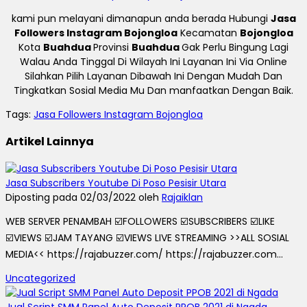
kami pun melayani dimanapun anda berada Hubungi
Jasa
Followers Instagram Bojongloa
Kecamatan
Bojongloa
Kota
Buahdua
Provinsi
Buahdua
Gak Perlu Bingung Lagi
Walau Anda Tinggal Di Wilayah Ini Layanan Ini Via Online
Silahkan Pilih Layanan Dibawah Ini Dengan Mudah Dan
Tingkatkan Sosial Media Mu Dan manfaatkan Dengan Baik.
Tags:
Jasa Followers Instagram Bojongloa
Artikel Lainnya
Jasa Subscribers Youtube Di Poso Pesisir Utara
Diposting pada 02/03/2022 oleh
Rajaiklan
WEB SERVER PENAMBAH ☑️FOLLOWERS ☑️SUBSCRIBERS ☑️LIKE
☑️VIEWS ☑️JAM TAYANG ☑️VIEWS LIVE STREAMING >>ALL SOSIAL
MEDIA<< https://rajabuzzer.com/ https://rajabuzzer.com...
Uncategorized
Jual Script SMM Panel Auto Deposit PPOB 2021 di Ngada