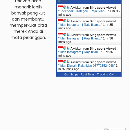
relevan akan
menarik lebih
A visitor from
Singapore
viewed
"
Facebook | Kategori | Raja Iklan…
"
1 hr 35
banyak pengikut
mins ago
dan membantu
A visitor from
Singapore
viewed
memperkuat citra
"
Iklan Instagram | Raja Iklan…
"
1 hr 35
mins ago
merek Anda di
A visitor from
Singapore
viewed
mata pelanggan.
"
Iklan Instagram | Raja Iklan…
"
1 hr 36
mins ago
A visitor from
Singapore
viewed
"
Iklan Instagram | Raja Iklan…
"
1 hr 36
mins ago
A visitor from
Singapore
viewed
"
Iklan Digital | Raja Iklan 087723524048
"
1
hr 37 mins ago
Get Script
Real Time
Tracking ON