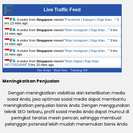
Live Traffic Feed
A visitor from
Singapore
viewed "
Facebook | Kategori | Raja Iklan…
"
3
hrs 13 mins ago
A visitor from
Singapore
viewed "
Iklan Instagram | Raja Iklan…
"
3 hrs
14 mins ago
A visitor from
Singapore
viewed "
Iklan Instagram | Raja Iklan…
"
3 hrs
14 mins ago
A visitor from
Singapore
viewed "
Iklan Instagram | Raja Iklan…
"
3 hrs
15 mins ago
A visitor from
Singapore
viewed "
Iklan Digital | Raja Iklan
087723524048
"
3 hrs 15 mins ago
Get Script
Real Time
Tracking ON
Meningkatkan Penjualan
Dengan meningkatkan visibilitas dan keterlibatan media
sosial Anda, jasa optimasi sosial media dapat membantu
meningkatkan penjualan bisnis Anda. Dengan menggunakan
teknik SEO terbaru, profil sosial media Anda dapat muncul di
peringkat teratas mesin pencari, sehingga membuat
pelanggan potensial lebih mudah menemukan bisnis Anda.