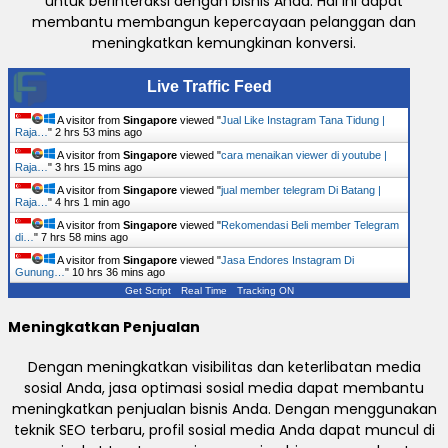
untuk berinteraksi dengan bisnis Anda. Hal ini dapat
membantu membangun kepercayaan pelanggan dan
meningkatkan kemungkinan konversi.
Live Traffic Feed
A visitor from
Singapore
viewed "
Jual Like Instagram Tana Tidung |
Raja…
"
2 hrs 53 mins ago
A visitor from
Singapore
viewed "
cara menaikan viewer di youtube |
Raja…
"
3 hrs 15 mins ago
A visitor from
Singapore
viewed "
jual member telegram Di Batang |
Raja…
"
4 hrs 1 min ago
A visitor from
Singapore
viewed "
Rekomendasi Beli member Telegram
di…
"
7 hrs 58 mins ago
A visitor from
Singapore
viewed "
Jasa Endores Instagram Di
Gunung…
"
10 hrs 36 mins ago
Get Script
Real Time
Tracking ON
Meningkatkan Penjualan
Dengan meningkatkan visibilitas dan keterlibatan media
sosial Anda, jasa optimasi sosial media dapat membantu
meningkatkan penjualan bisnis Anda. Dengan menggunakan
teknik SEO terbaru, profil sosial media Anda dapat muncul di