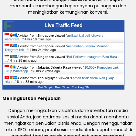
membantu membangun kepercayaan pelanggan dan
meningkatkan kemungkinan konversi.
Live Traffic Feed
A visitor from
Singapore
viewed "
aplikasi jual beli followers
instagram…
"
4 hrs 19 mins ago
A visitor from
Singapore
viewed "
menambah Banyak Member
Telegram link…
"
4 hrs 24 mins ago
A visitor from
Singapore
viewed "
Beli Follower Instagram Batu Bara |
…
"
4 hrs 28 mins ago
A visitor from
Jakarta, Jakarta Raya
viewed "
10.000+ Kumpulan Link
Grup Whatsapp…
"
8 hrs 23 mins ago
A visitor from
Thai Nguyen
viewed "
Laman tidak ditemukan | Raja
Iklan…
"
8 hrs 38 mins ago
Get Script
Real Time
Tracking ON
Meningkatkan Penjualan
Dengan meningkatkan visibilitas dan keterlibatan media
sosial Anda, jasa optimasi sosial media dapat membantu
meningkatkan penjualan bisnis Anda. Dengan menggunakan
teknik SEO terbaru, profil sosial media Anda dapat muncul di
peringkat teratas mesin pencari, sehingga membuat