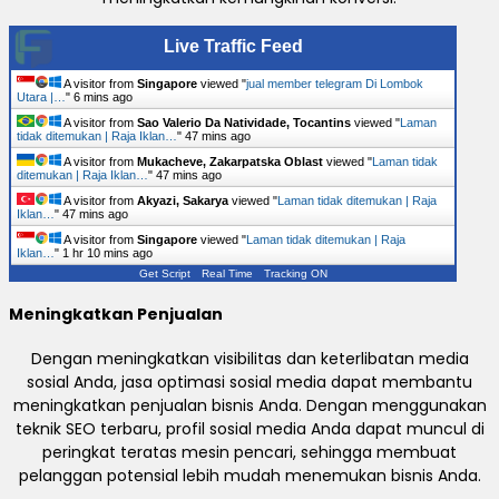
Live Traffic Feed
A visitor from
Singapore
viewed "
jual member telegram Di Lombok
Utara |…
"
6 mins ago
A visitor from
Sao Valerio Da Natividade, Tocantins
viewed "
Laman
tidak ditemukan | Raja Iklan…
"
47 mins ago
A visitor from
Mukacheve, Zakarpatska Oblast
viewed "
Laman tidak
ditemukan | Raja Iklan…
"
48 mins ago
A visitor from
Akyazi, Sakarya
viewed "
Laman tidak ditemukan | Raja
Iklan…
"
48 mins ago
A visitor from
Singapore
viewed "
Laman tidak ditemukan | Raja
Iklan…
"
1 hr 10 mins ago
Get Script
Real Time
Tracking ON
Meningkatkan Penjualan
Dengan meningkatkan visibilitas dan keterlibatan media
sosial Anda, jasa optimasi sosial media dapat membantu
meningkatkan penjualan bisnis Anda. Dengan menggunakan
teknik SEO terbaru, profil sosial media Anda dapat muncul di
peringkat teratas mesin pencari, sehingga membuat
pelanggan potensial lebih mudah menemukan bisnis Anda.