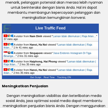
menarik, pelanggan potensial akan merasa lebih nyaman
untuk berinteraksi dengan bisnis Anda. Hal ini dapat
membantu membangun kepercayaan pelanggan dan
meningkatkan kemungkinan konversi.
Live Traffic Feed
A visitor from
Nam Dinh
viewed "
Laman tidak ditemukan | Raja Iklan…
"
37 mins ago
A visitor from
Hanoi, Ha Noi
viewed "
Laman tidak ditemukan | Raja
Iklan…
"
1 hr 41 mins ago
A visitor from
Singapore
viewed "
Jasa Endores Instagram Di Tiga
Binanga…
"
2 hrs 31 mins ago
A visitor from
Haiphong, Hai Phong
viewed "
Laman tidak ditemukan |
Raja Iklan…
"
2 hrs 35 mins ago
A visitor from
Hanoi, Ha Noi
viewed "
Laman tidak ditemukan | Raja
Iklan…
"
2 hrs 35 mins ago
Get Script
Real Time
Tracking ON
Meningkatkan Penjualan
Dengan meningkatkan visibilitas dan keterlibatan media
sosial Anda, jasa optimasi sosial media dapat membantu
meningkatkan penjualan bisnis Anda. Dengan menggunakan