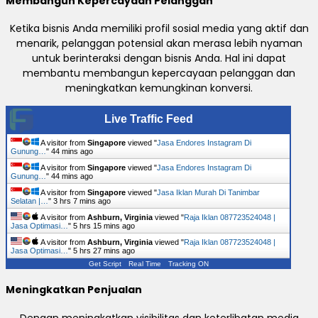
Membangun Kepercayaan Pelanggan
Ketika bisnis Anda memiliki profil sosial media yang aktif dan
menarik, pelanggan potensial akan merasa lebih nyaman
untuk berinteraksi dengan bisnis Anda. Hal ini dapat
membantu membangun kepercayaan pelanggan dan
meningkatkan kemungkinan konversi.
Live Traffic Feed
A visitor from
Singapore
viewed "
Jasa Endores Instagram Di
Gunung…
"
44 mins ago
A visitor from
Singapore
viewed "
Jasa Endores Instagram Di
Gunung…
"
44 mins ago
A visitor from
Singapore
viewed "
Jasa Iklan Murah Di Tanimbar
Selatan |…
"
3 hrs 7 mins ago
A visitor from
Ashburn, Virginia
viewed "
Raja Iklan 087723524048 |
Jasa Optimasi…
"
5 hrs 15 mins ago
A visitor from
Ashburn, Virginia
viewed "
Raja Iklan 087723524048 |
Jasa Optimasi…
"
5 hrs 27 mins ago
Get Script
Real Time
Tracking ON
Meningkatkan Penjualan
Dengan meningkatkan visibilitas dan keterlibatan media