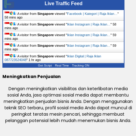
Live Traffic Feed
A visitor from
Singapore
viewed "
Facebook | Kategori | Raja Iklan…
"
58 mins ago
A visitor from
Singapore
viewed "
Iklan Instagram | Raja Iklan…
"
58
mins ago
A visitor from
Singapore
viewed "
Iklan Instagram | Raja Iklan…
"
59
mins ago
A visitor from
Singapore
viewed "
Iklan Instagram | Raja Iklan…
"
59
mins ago
A visitor from
Singapore
viewed "
Iklan Digital | Raja Iklan
087723524048
"
1 hr ago
Get Script
Real Time
Tracking ON
Meningkatkan Penjualan
Dengan meningkatkan visibilitas dan keterlibatan media
sosial Anda, jasa optimasi sosial media dapat membantu
meningkatkan penjualan bisnis Anda. Dengan menggunakan
teknik SEO terbaru, profil sosial media Anda dapat muncul di
peringkat teratas mesin pencari, sehingga membuat
pelanggan potensial lebih mudah menemukan bisnis Anda.