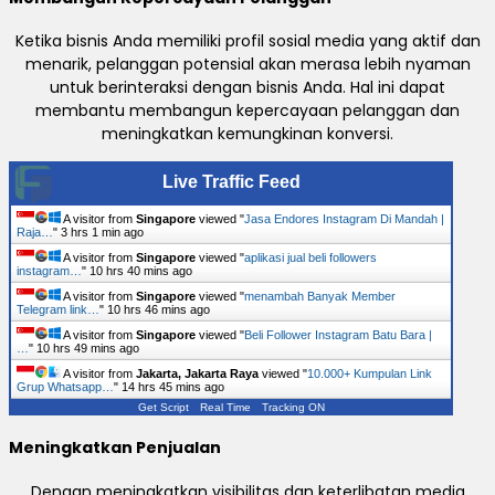
Ketika bisnis Anda memiliki profil sosial media yang aktif dan
menarik, pelanggan potensial akan merasa lebih nyaman
untuk berinteraksi dengan bisnis Anda. Hal ini dapat
membantu membangun kepercayaan pelanggan dan
meningkatkan kemungkinan konversi.
Live Traffic Feed
A visitor from
Singapore
viewed "
Jasa Endores Instagram Di Mandah |
Raja…
"
3 hrs 1 min ago
A visitor from
Singapore
viewed "
aplikasi jual beli followers
instagram…
"
10 hrs 40 mins ago
A visitor from
Singapore
viewed "
menambah Banyak Member
Telegram link…
"
10 hrs 46 mins ago
A visitor from
Singapore
viewed "
Beli Follower Instagram Batu Bara |
…
"
10 hrs 49 mins ago
A visitor from
Jakarta, Jakarta Raya
viewed "
10.000+ Kumpulan Link
Grup Whatsapp…
"
14 hrs 45 mins ago
Get Script
Real Time
Tracking ON
Meningkatkan Penjualan
Dengan meningkatkan visibilitas dan keterlibatan media