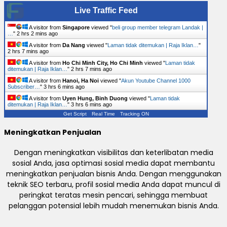
Live Traffic Feed
A visitor from
Singapore
viewed "
beli group member telegram Landak |
…
"
2 hrs 2 mins ago
A visitor from
Da Nang
viewed "
Laman tidak ditemukan | Raja Iklan…
"
2 hrs 7 mins ago
A visitor from
Ho Chi Minh City, Ho Chi Minh
viewed "
Laman tidak
ditemukan | Raja Iklan…
"
2 hrs 7 mins ago
A visitor from
Hanoi, Ha Noi
viewed "
Akun Youtube Channel 1000
Subscriber…
"
3 hrs 6 mins ago
A visitor from
Uyen Hung, Binh Duong
viewed "
Laman tidak
ditemukan | Raja Iklan…
"
3 hrs 6 mins ago
Get Script
Real Time
Tracking ON
Meningkatkan Penjualan
Dengan meningkatkan visibilitas dan keterlibatan media
sosial Anda, jasa optimasi sosial media dapat membantu
meningkatkan penjualan bisnis Anda. Dengan menggunakan
teknik SEO terbaru, profil sosial media Anda dapat muncul di
peringkat teratas mesin pencari, sehingga membuat
pelanggan potensial lebih mudah menemukan bisnis Anda.