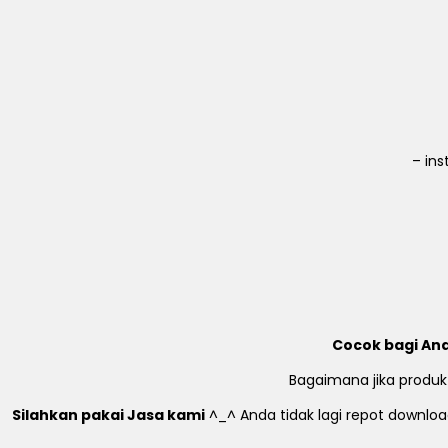
– in
Cocok bagi And
Bagaimana jika produk
Silahkan pakai Jasa kami
^_^ Anda tidak lagi repot download