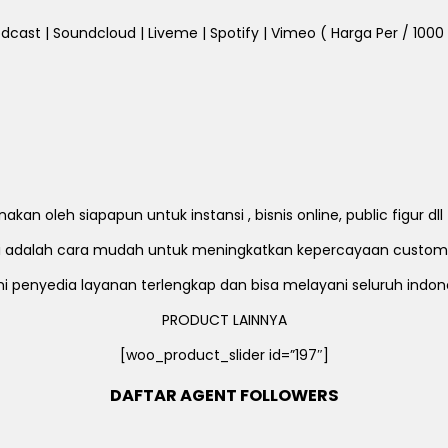
dcast | Soundcloud | Liveme | Spotify | Vimeo ( Harga Per / 1000 Fo
an oleh siapapun untuk instansi , bisnis online, public figur d
ni adalah cara mudah untuk meningkatkan kepercayaan custom
i penyedia layanan terlengkap dan bisa melayani seluruh indon
PRODUCT LAINNYA
[woo_product_slider id=”197″]
DAFTAR AGENT FOLLOWERS