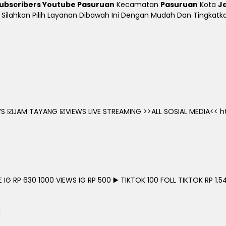
ubscribers Youtube Pasuruan
Kecamatan
Pasuruan
Kota
J
ine Silahkan Pilih Layanan Dibawah Ini Dengan Mudah Dan Tingka
 ☑️JAM TAYANG ☑️VIEWS LIVE STREAMING >>ALL SOSIAL MEDIA<< htt
G RP 630 1000 VIEWS IG RP 500 ▶️ TIKTOK 100 FOLL TIKTOK RP 1.54