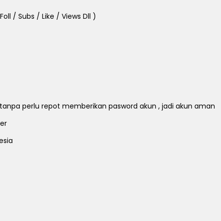
ll / Subs / Like / Views Dll )
ll tanpa perlu repot memberikan pasword akun , jadi akun aman
er
esia