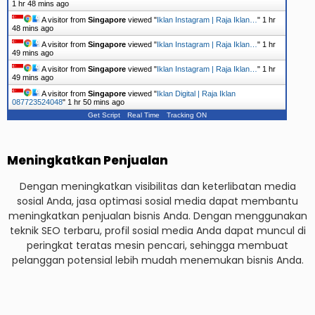
1 hr 48 mins ago
A visitor from
Singapore
viewed "
Iklan Instagram | Raja Iklan…
"
1 hr
48 mins ago
A visitor from
Singapore
viewed "
Iklan Instagram | Raja Iklan…
"
1 hr
49 mins ago
A visitor from
Singapore
viewed "
Iklan Instagram | Raja Iklan…
"
1 hr
49 mins ago
A visitor from
Singapore
viewed "
Iklan Digital | Raja Iklan
087723524048
"
1 hr 50 mins ago
Get Script
Real Time
Tracking ON
Meningkatkan Penjualan
Dengan meningkatkan visibilitas dan keterlibatan media
sosial Anda, jasa optimasi sosial media dapat membantu
meningkatkan penjualan bisnis Anda. Dengan menggunakan
teknik SEO terbaru, profil sosial media Anda dapat muncul di
peringkat teratas mesin pencari, sehingga membuat
pelanggan potensial lebih mudah menemukan bisnis Anda.