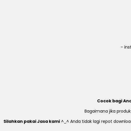
– in
Cocok bagi And
Bagaimana jika produk
Silahkan pakai Jasa kami
^_^ Anda tidak lagi repot download