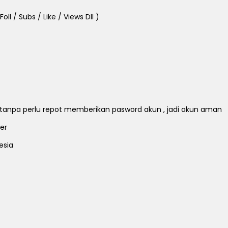
ll / Subs / Like / Views Dll )
ll tanpa perlu repot memberikan pasword akun , jadi akun aman
er
esia