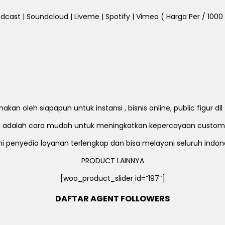
dcast | Soundcloud | Liveme | Spotify | Vimeo ( Harga Per / 1000 Fo
an oleh siapapun untuk instansi , bisnis online, public figur d
ni adalah cara mudah untuk meningkatkan kepercayaan custom
i penyedia layanan terlengkap dan bisa melayani seluruh indon
PRODUCT LAINNYA
[woo_product_slider id=”197″]
DAFTAR AGENT FOLLOWERS