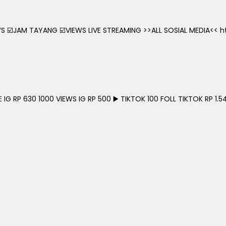
 ☑️JAM TAYANG ☑️VIEWS LIVE STREAMING >>ALL SOSIAL MEDIA<< htt
G RP 630 1000 VIEWS IG RP 500 ▶️ TIKTOK 100 FOLL TIKTOK RP 1.54