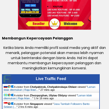
Membangun Kepercayaan Pelanggan
Ketika bisnis Anda memiliki profil sosial media yang aktif dan
menarik, pelanggan potensial akan merasa lebih nyaman
untuk berinteraksi dengan bisnis Anda. Hal ini dapat
membantu membangun kepercayaan pelanggan dan
meningkatkan kemungkinan konversi.
Live Traffic Feed
A visitor from
Chelyabinsk, Chelyabinskaya Oblast
viewed "
Laman
tidak ditemukan | Raja Iklan…
"
27 mins ago
A visitor from
Zhezqazghan, Ulytau Oblysy
viewed "
Laman tidak
ditemukan | Raja Iklan…
"
1 hr 16 mins ago
A visitor from
Singapore
viewed "
Jasa Tambah Followers Barito
Selatan |…
"
2 hrs 6 mins ago