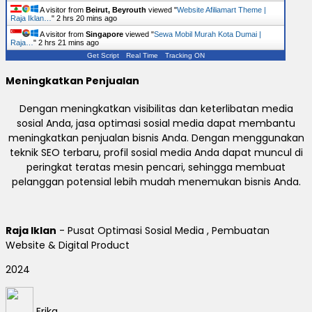
A visitor from
Beirut, Beyrouth
viewed "
Website Afiliamart Theme |
Raja Iklan…
"
2 hrs 20 mins ago
A visitor from
Singapore
viewed "
Sewa Mobil Murah Kota Dumai |
Raja…
"
2 hrs 21 mins ago
Get Script
Real Time
Tracking ON
Meningkatkan Penjualan
Dengan meningkatkan visibilitas dan keterlibatan media
sosial Anda, jasa optimasi sosial media dapat membantu
meningkatkan penjualan bisnis Anda. Dengan menggunakan
teknik SEO terbaru, profil sosial media Anda dapat muncul di
peringkat teratas mesin pencari, sehingga membuat
pelanggan potensial lebih mudah menemukan bisnis Anda.
Raja Iklan
- Pusat Optimasi Sosial Media , Pembuatan
Website & Digital Product
2024
Erika