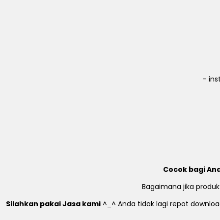
– in
Cocok bagi And
Bagaimana jika produk
Silahkan pakai Jasa kami
^_^ Anda tidak lagi repot download