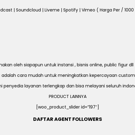
dcast | Soundcloud | Liveme | Spotify | Vimeo ( Harga Per / 1000 Fo
an oleh siapapun untuk instansi , bisnis online, public figur d
ni adalah cara mudah untuk meningkatkan kepercayaan custom
i penyedia layanan terlengkap dan bisa melayani seluruh indon
PRODUCT LAINNYA
[woo_product_slider id=”197″]
DAFTAR AGENT FOLLOWERS