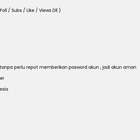
ll / Subs / Like / Views Dll )
ll tanpa perlu repot memberikan pasword akun , jadi akun aman
er
esia