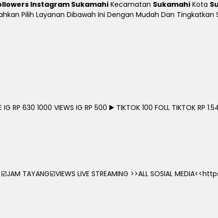
ollowers Instagram Sukamahi
Kecamatan
Sukamahi
Kota
S
e Silahkan Pilih Layanan Dibawah Ini Dengan Mudah Dan Tingkatka
G RP 630 1000 VIEWS IG RP 500 ▶️ TIKTOK 100 FOLL TIKTOK RP 1.54
☑️JAM TAYANG☑️VIEWS LIVE STREAMING >>ALL SOSIAL MEDIA<<https