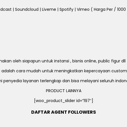
dcast | Soundcloud | Liveme | Spotify | Vimeo ( Harga Per / 1000 Fo
an oleh siapapun untuk instansi , bisnis online, public figur d
ni adalah cara mudah untuk meningkatkan kepercayaan custom
i penyedia layanan terlengkap dan bisa melayani seluruh indon
PRODUCT LAINNYA
[woo_product_slider id=”197″]
DAFTAR AGENT FOLLOWERS