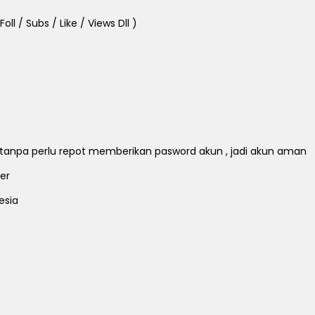
ll / Subs / Like / Views Dll )
ll tanpa perlu repot memberikan pasword akun , jadi akun aman
er
esia