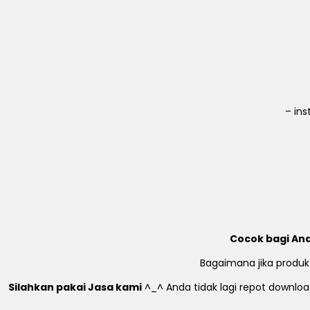
– in
Cocok bagi And
Bagaimana jika produk
Silahkan pakai Jasa kami
^_^ Anda tidak lagi repot download