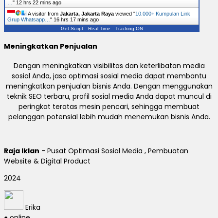
…
"
12 hrs 22 mins ago
A visitor from
Jakarta, Jakarta Raya
viewed "
10.000+ Kumpulan Link
Grup Whatsapp…
"
16 hrs 17 mins ago
Get Script
Real Time
Tracking ON
Meningkatkan Penjualan
Dengan meningkatkan visibilitas dan keterlibatan media
sosial Anda, jasa optimasi sosial media dapat membantu
meningkatkan penjualan bisnis Anda. Dengan menggunakan
teknik SEO terbaru, profil sosial media Anda dapat muncul di
peringkat teratas mesin pencari, sehingga membuat
pelanggan potensial lebih mudah menemukan bisnis Anda.
Raja Iklan
- Pusat Optimasi Sosial Media , Pembuatan
Website & Digital Product
2024
Erika
● online