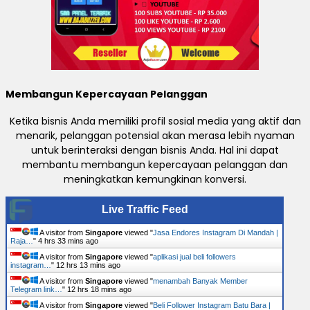
Membangun Kepercayaan Pelanggan
Ketika bisnis Anda memiliki profil sosial media yang aktif dan
menarik, pelanggan potensial akan merasa lebih nyaman
untuk berinteraksi dengan bisnis Anda. Hal ini dapat
membantu membangun kepercayaan pelanggan dan
meningkatkan kemungkinan konversi.
Live Traffic Feed
A visitor from
Singapore
viewed "
Jasa Endores Instagram Di Mandah |
Raja…
"
4 hrs 33 mins ago
A visitor from
Singapore
viewed "
aplikasi jual beli followers
instagram…
"
12 hrs 13 mins ago
A visitor from
Singapore
viewed "
menambah Banyak Member
Telegram link…
"
12 hrs 18 mins ago
A visitor from
Singapore
viewed "
Beli Follower Instagram Batu Bara |