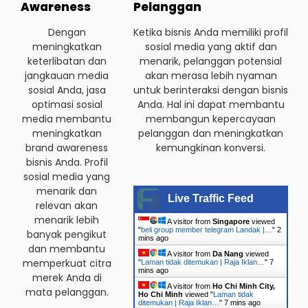
Awareness
Pelanggan
Dengan
Ketika bisnis Anda memiliki profil
meningkatkan
sosial media yang aktif dan
keterlibatan dan
menarik, pelanggan potensial
jangkauan media
akan merasa lebih nyaman
sosial Anda, jasa
untuk berinteraksi dengan bisnis
optimasi sosial
Anda. Hal ini dapat membantu
media membantu
membangun kepercayaan
meningkatkan
pelanggan dan meningkatkan
brand awareness
kemungkinan konversi.
bisnis Anda. Profil
sosial media yang
menarik dan
Live Traffic Feed
relevan akan
menarik lebih
A visitor from
Singapore
viewed
"
beli group member telegram Landak |…
"
2
banyak pengikut
mins ago
dan membantu
A visitor from
Da Nang
viewed
memperkuat citra
"
Laman tidak ditemukan | Raja Iklan…
"
7
mins ago
merek Anda di
A visitor from
Ho Chi Minh City,
mata pelanggan.
Ho Chi Minh
viewed "
Laman tidak
ditemukan | Raja Iklan…
"
7 mins ago