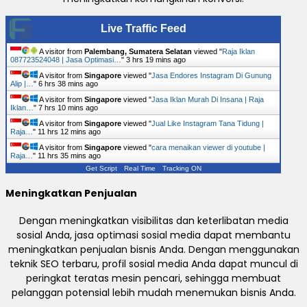
Live Traffic Feed
A visitor from
Palembang, Sumatera Selatan
viewed "
Raja Iklan
087723524048 | Jasa Optimasi…
"
3 hrs 19 mins ago
A visitor from
Singapore
viewed "
Jasa Endores Instagram Di Gunung
Alip |…
"
6 hrs 38 mins ago
A visitor from
Singapore
viewed "
Jasa Iklan Murah Di Insana | Raja
Iklan…
"
7 hrs 10 mins ago
A visitor from
Singapore
viewed "
Jual Like Instagram Tana Tidung |
Raja…
"
11 hrs 12 mins ago
A visitor from
Singapore
viewed "
cara menaikan viewer di youtube |
Raja…
"
11 hrs 35 mins ago
Get Script
Real Time
Tracking ON
Meningkatkan Penjualan
Dengan meningkatkan visibilitas dan keterlibatan media
sosial Anda, jasa optimasi sosial media dapat membantu
meningkatkan penjualan bisnis Anda. Dengan menggunakan
teknik SEO terbaru, profil sosial media Anda dapat muncul di
peringkat teratas mesin pencari, sehingga membuat
pelanggan potensial lebih mudah menemukan bisnis Anda.