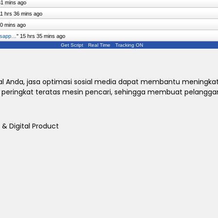
31 mins ago
11 hrs 36 mins ago
40 mins ago
tsapp…
"
15 hrs 35 mins ago
Get Script
Real Time
Tracking ON
sial Anda, jasa optimasi sosial media dapat membantu meningk
 di peringkat teratas mesin pencari, sehingga membuat pelangg
& Digital Product