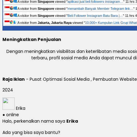
A visitor from
Singapore
viewed "
aplikasi jual beli followers instagram…
"
11 hrs 
A visitor from
Singapore
viewed "
menambah Banyak Member Telegram link…
"
A visitor from
Singapore
viewed "
Beli Follower Instagram Batu Bara |…
"
11 hrs 
A visitor from
Jakarta, Jakarta Raya
viewed "
10.000+ Kumpulan Link Grup Wha
Meningkatkan Penjualan
Dengan meningkatkan visibilitas dan keterlibatan media so
terbaru, profil sosial media Anda dapat muncul
Raja Iklan
- Pusat Optimasi Sosial Media , Pembuatan Website 
2024
Erika
● online
Halo, perkenalkan nama saya
Erika
Ada yang bisa saya bantu?