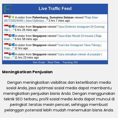
Live Traffic Feed
A visitor from
Palembang, Sumatera Selatan
viewed "
Raja Iklan
087723524048 | Jasa Optimasi…
"
3 hrs 7 mins ago
A visitor from
Singapore
viewed "
Jasa Endores Instagram Di Gunung
Alip |…
"
6 hrs 26 mins ago
A visitor from
Singapore
viewed "
Jasa Iklan Murah Di Insana | Raja
Iklan…
"
6 hrs 58 mins ago
A visitor from
Singapore
viewed "
Jual Like Instagram Tana Tidung |
Raja…
"
11 hrs ago
A visitor from
Singapore
viewed "
cara menaikan viewer di youtube |
Raja…
"
11 hrs 23 mins ago
Get Script
Real Time
Tracking ON
Meningkatkan Penjualan
Dengan meningkatkan visibilitas dan keterlibatan media
sosial Anda, jasa optimasi sosial media dapat membantu
meningkatkan penjualan bisnis Anda. Dengan menggunakan
teknik SEO terbaru, profil sosial media Anda dapat muncul di
peringkat teratas mesin pencari, sehingga membuat
pelanggan potensial lebih mudah menemukan bisnis Anda.