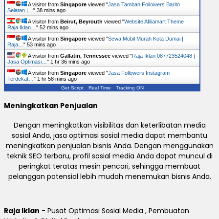
A visitor from
Singapore
viewed "
Jasa Tambah Followers Barito
Selatan |…
"
38 mins ago
A visitor from
Beirut, Beyrouth
viewed "
Website Afiliamart Theme |
Raja Iklan…
"
52 mins ago
A visitor from
Singapore
viewed "
Sewa Mobil Murah Kota Dumai |
Raja…
"
53 mins ago
A visitor from
Gallatin, Tennessee
viewed "
Raja Iklan 087723524048 |
Jasa Optimasi…
"
1 hr 36 mins ago
A visitor from
Singapore
viewed "
Jasa Followers Instagram
Terdekat…
"
1 hr 58 mins ago
Get Script
Real Time
Tracking ON
Meningkatkan Penjualan
Dengan meningkatkan visibilitas dan keterlibatan media
sosial Anda, jasa optimasi sosial media dapat membantu
meningkatkan penjualan bisnis Anda. Dengan menggunakan
teknik SEO terbaru, profil sosial media Anda dapat muncul di
peringkat teratas mesin pencari, sehingga membuat
pelanggan potensial lebih mudah menemukan bisnis Anda.
Raja Iklan
- Pusat Optimasi Sosial Media , Pembuatan