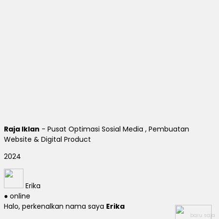
2024
Erika
● online
Halo, perkenalkan nama saya
Erika
baru saja
Ada yang bisa saya bantu?
baru saja
Kirim