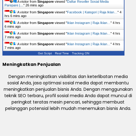
A visitor from
Singapore
viewed "
Daftar Reseller Sosial Media
Parepare |…
"
26 mins ago
A visitor from
Singapore
viewed "
Facebook | Kategori | Raja Iklan…
"
4
hrs 6 mins ago
A visitor from
Singapore
viewed "
Iklan Instagram | Raja Iklan…
"
4 hrs
6 mins ago
A visitor from
Singapore
viewed "
Iklan Instagram | Raja Iklan…
"
4 hrs
7 mins ago
A visitor from
Singapore
viewed "
Iklan Instagram | Raja Iklan…
"
4 hrs
7 mins ago
Get Script
Real Time
Tracking ON
Meningkatkan Penjualan
Dengan meningkatkan visibilitas dan keterlibatan media
sosial Anda, jasa optimasi sosial media dapat membantu
meningkatkan penjualan bisnis Anda. Dengan menggunakan
teknik SEO terbaru, profil sosial media Anda dapat muncul di
peringkat teratas mesin pencari, sehingga membuat
pelanggan potensial lebih mudah menemukan bisnis Anda.
Raja Iklan
- Pusat Optimasi Sosial Media , Pembuatan
Website & Digital Product