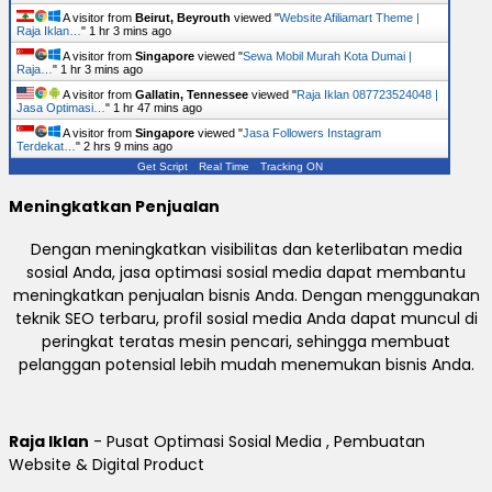
A visitor from
Beirut, Beyrouth
viewed "
Website Afiliamart Theme |
Raja Iklan…
"
1 hr 3 mins ago
A visitor from
Singapore
viewed "
Sewa Mobil Murah Kota Dumai |
Raja…
"
1 hr 3 mins ago
A visitor from
Gallatin, Tennessee
viewed "
Raja Iklan 087723524048 |
Jasa Optimasi…
"
1 hr 47 mins ago
A visitor from
Singapore
viewed "
Jasa Followers Instagram
Terdekat…
"
2 hrs 9 mins ago
Get Script
Real Time
Tracking ON
Meningkatkan Penjualan
Dengan meningkatkan visibilitas dan keterlibatan media
sosial Anda, jasa optimasi sosial media dapat membantu
meningkatkan penjualan bisnis Anda. Dengan menggunakan
teknik SEO terbaru, profil sosial media Anda dapat muncul di
peringkat teratas mesin pencari, sehingga membuat
pelanggan potensial lebih mudah menemukan bisnis Anda.
Raja Iklan
- Pusat Optimasi Sosial Media , Pembuatan
Website & Digital Product