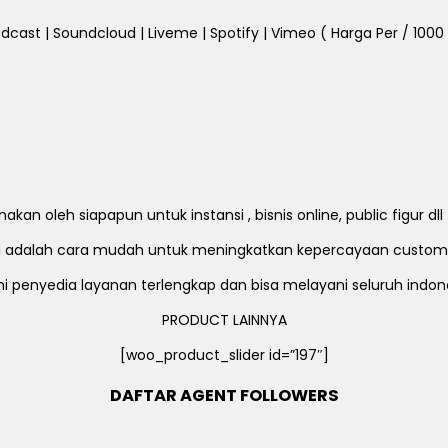
dcast | Soundcloud | Liveme | Spotify | Vimeo ( Harga Per / 1000 Fo
an oleh siapapun untuk instansi , bisnis online, public figur d
ni adalah cara mudah untuk meningkatkan kepercayaan custom
i penyedia layanan terlengkap dan bisa melayani seluruh indon
PRODUCT LAINNYA
[woo_product_slider id=”197″]
DAFTAR AGENT FOLLOWERS