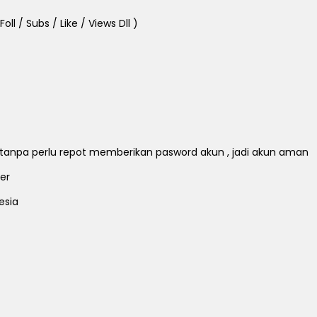
ll / Subs / Like / Views Dll )
ll tanpa perlu repot memberikan pasword akun , jadi akun aman
er
esia