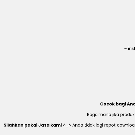
– in
Cocok bagi And
Bagaimana jika produk
Silahkan pakai Jasa kami
^_^ Anda tidak lagi repot download