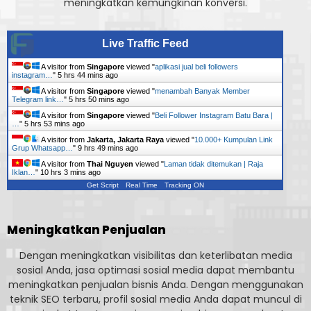
meningkatkan kemungkinan konversi.
Live Traffic Feed
A visitor from
Singapore
viewed "
aplikasi jual beli followers
instagram…
"
5 hrs 44 mins ago
A visitor from
Singapore
viewed "
menambah Banyak Member
Telegram link…
"
5 hrs 50 mins ago
A visitor from
Singapore
viewed "
Beli Follower Instagram Batu Bara |
…
"
5 hrs 53 mins ago
A visitor from
Jakarta, Jakarta Raya
viewed "
10.000+ Kumpulan Link
Grup Whatsapp…
"
9 hrs 49 mins ago
A visitor from
Thai Nguyen
viewed "
Laman tidak ditemukan | Raja
Iklan…
"
10 hrs 3 mins ago
Get Script
Real Time
Tracking ON
Meningkatkan Penjualan
Dengan meningkatkan visibilitas dan keterlibatan media
sosial Anda, jasa optimasi sosial media dapat membantu
meningkatkan penjualan bisnis Anda. Dengan menggunakan
teknik SEO terbaru, profil sosial media Anda dapat muncul di