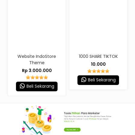
m
Website IndoStore
1000 SHARE TIKTOK
Theme
10.000
Rp 3.000.000
Beli Sekarang
Beli Sekarang