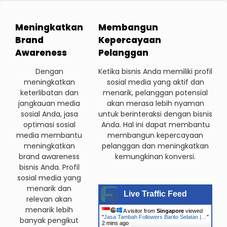
Meningkatkan
Membangun
Brand
Kepercayaan
Awareness
Pelanggan
Dengan
Ketika bisnis Anda memiliki profil
meningkatkan
sosial media yang aktif dan
keterlibatan dan
menarik, pelanggan potensial
jangkauan media
akan merasa lebih nyaman
sosial Anda, jasa
untuk berinteraksi dengan bisnis
optimasi sosial
Anda. Hal ini dapat membantu
media membantu
membangun kepercayaan
meningkatkan
pelanggan dan meningkatkan
brand awareness
kemungkinan konversi.
bisnis Anda. Profil
sosial media yang
menarik dan
Live Traffic Feed
relevan akan
menarik lebih
A visitor from
Singapore
viewed
"
Jasa Tambah Followers Barito Selatan |…
"
banyak pengikut
2 mins ago