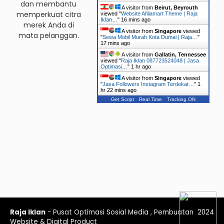
dan membantu
A visitor from
Beirut, Beyrouth
memperkuat citra
viewed "
Website Afiliamart Theme | Raja
Iklan…
"
16 mins ago
merek Anda di
A visitor from
Singapore
viewed
mata pelanggan.
"
Sewa Mobil Murah Kota Dumai | Raja…
"
17 mins ago
A visitor from
Gallatin, Tennessee
viewed "
Raja Iklan 087723524048 | Jasa
Optimasi…
"
1 hr ago
A visitor from
Singapore
viewed
"
Jasa Followers Instagram Terdekat…
"
1
hr 22 mins ago
Get Script
Real Time
Tracking ON
Raja Iklan
- Pusat Optimasi Sosial Media , Pembuatan
2024
Website & Digital Product