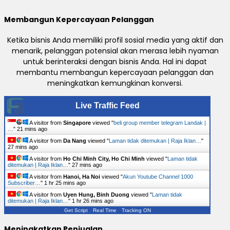
Membangun Kepercayaan Pelanggan
Ketika bisnis Anda memiliki profil sosial media yang aktif dan
menarik, pelanggan potensial akan merasa lebih nyaman
untuk berinteraksi dengan bisnis Anda. Hal ini dapat
membantu membangun kepercayaan pelanggan dan
meningkatkan kemungkinan konversi.
Live Traffic Feed
A visitor from
Singapore
viewed "
beli group member telegram Landak |
…
"
21 mins ago
A visitor from
Da Nang
viewed "
Laman tidak ditemukan | Raja Iklan…
"
27 mins ago
A visitor from
Ho Chi Minh City, Ho Chi Minh
viewed "
Laman tidak
ditemukan | Raja Iklan…
"
27 mins ago
A visitor from
Hanoi, Ha Noi
viewed "
Akun Youtube Channel 1000
Subscriber…
"
1 hr 25 mins ago
A visitor from
Uyen Hung, Binh Duong
viewed "
Laman tidak
ditemukan | Raja Iklan…
"
1 hr 26 mins ago
Get Script
Real Time
Tracking ON
Meningkatkan Penjualan